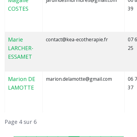
COSTES
39
Marie
contact@kea-ecotherapie.fr
07 
LARCHER-
25
ESSAMET
Marion DE
marion.delamotte@gmail.com
06 
LAMOTTE
37
Page 4 sur 6
Martine
brule.martine@vivharmonie.com
06 