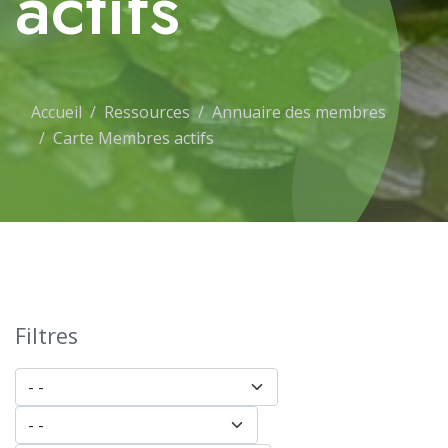
actifs
Accueil
Ressources
Annuaire des membres
Carte Membres actifs
Filtres
- Ville -
- Département -