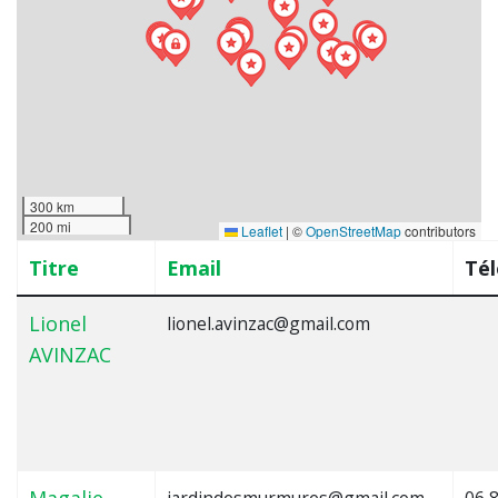
300 km
200 mi
Leaflet
|
©
OpenStreetMap
contributors
Titre
Email
Té
Lionel
lionel.avinzac@gmail.com
AVINZAC
Magalie
jardindesmurmures@gmail.com
06 