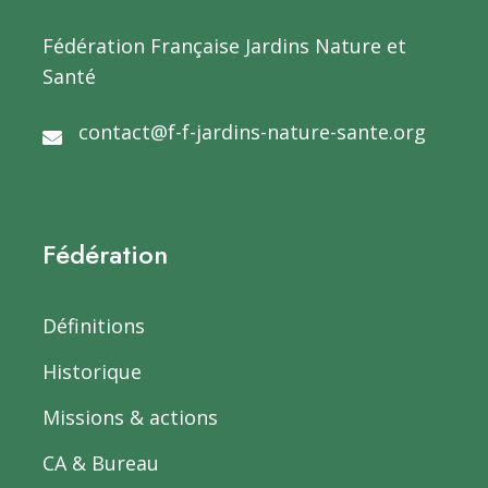
Fédération Française Jardins Nature et
Santé
Nicole BRES
natureenvilletherapie@gmail.com
07 
07
contact@f-f-jardins-nature-sante.org
Pascale
jardiniersdubonheur@gmail.com
06 
GUILLAUME
97
Fédération
Définitions
Historique
Missions & actions
CA & Bureau