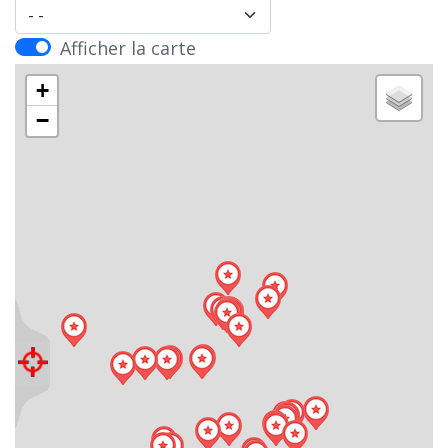
- Région -
Afficher la carte
+
−