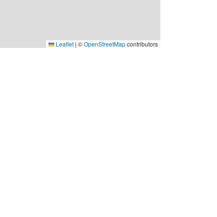
Leaflet
|
©
OpenStreetMap
contributors