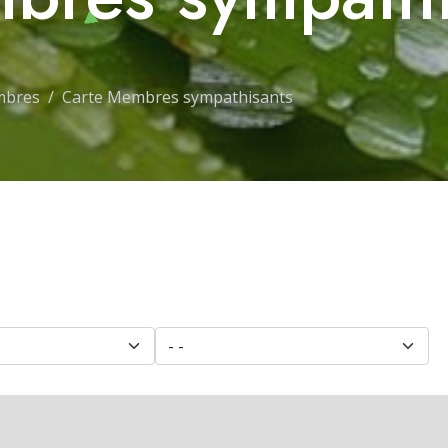
mbres
Carte Membres sympathisants
ment -
- Région -