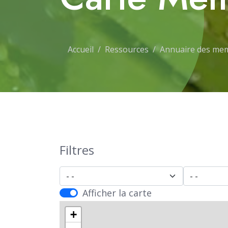
Accueil
Ressources
Annuaire des me
Filtres
- Ville -
- Départe
Afficher la carte
+