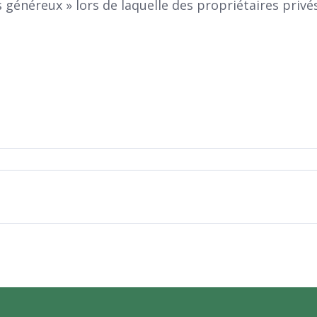
s généreux » lors de laquelle des propriétaires privé
Agenda