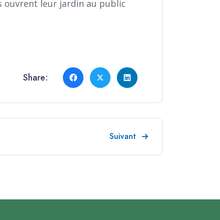
s ouvrent leur jardin au public
Share:
Article suivant : Infolettre n°12
Suivant