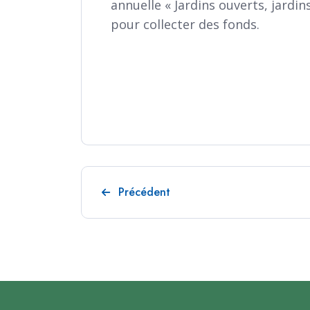
annuelle « Jardins ouverts, jardin
pour collecter des fonds.
Article précédent : Infolettre n°12 - 
Précédent