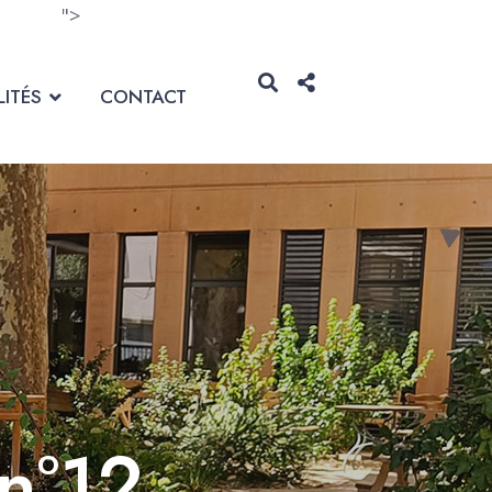
">
ITÉS
CONTACT
 n°12