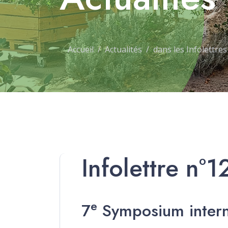
Accueil
Actualités
dans les Infolettres
Infolettre n°
e
7
Symposium interna