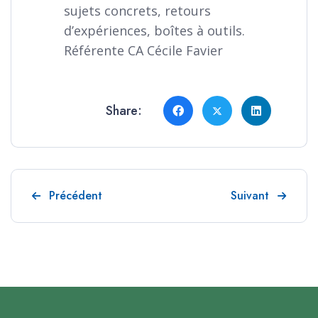
sujets concrets, retours
d’expériences, boîtes à outils.
Référente CA Cécile Favier
Share:
Article précédent : Infolettre n°13 - Actus
Article suivant : 
Précédent
Suivant