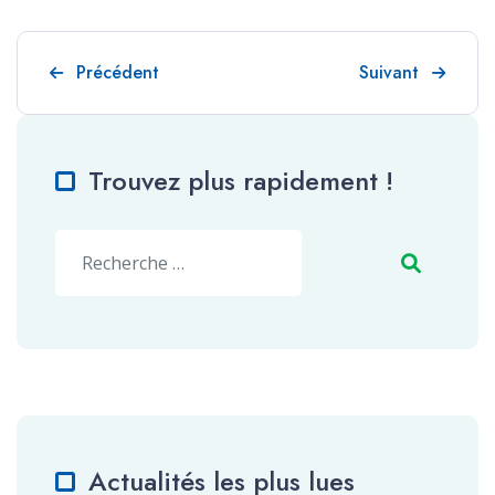
Article précédent : Séminaire « Prendre soin par la
Article suivant 
Précédent
Suivant
Trouvez plus rapidement !
Valider
Type 2 or more characters for results.
Actualités les plus lues